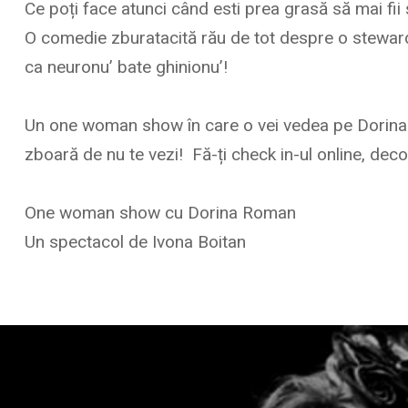
Ce poți face atunci când esti prea grasă să mai fii
O comedie zburatacită rău de tot despre o stewardes
ca neuronu’ bate ghinionu’!
Un one woman show în care o vei vedea pe Dorina R
zboară de nu te vezi! Fă-ți check in-ul online, de
One woman show cu Dorina Roman
Un spectacol de Ivona Boitan