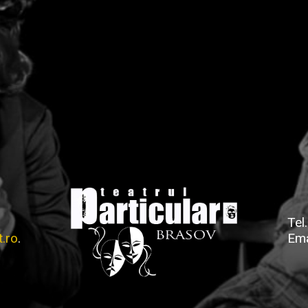
Tel
t.ro
.
Ema