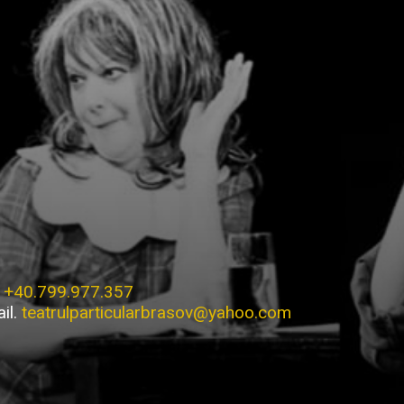
.
+40.799.977.357
il.
teatrulparticularbrasov@yahoo.com