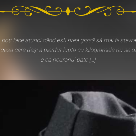
poți face atunci când esti prea grasă să mai fii stewa
sa care deși a pierdut lupta cu kilogramele nu se dă bă
e ca neuronu’ bate […]