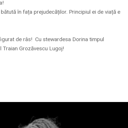
a!
ută în fața prejudecăților. Principiul ei de viață e
figurat de râs! Cu stewardesa Dorina timpul
rul Traian Grozăvescu Lugoj!