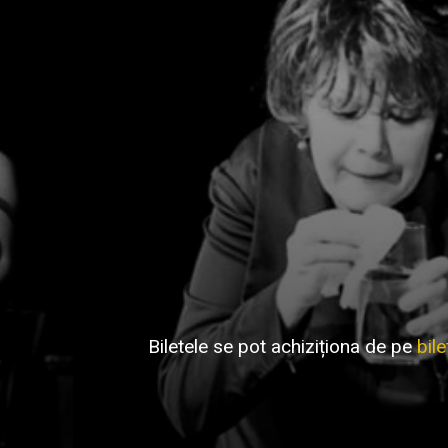
Biletele se pot achiziționa de pe
bile