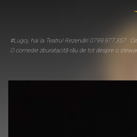
#Lugoj, hai la Teatru! Rezervări 0799.977.357 Ce 
O comedie zburatacită rău de tot despre o stewarde